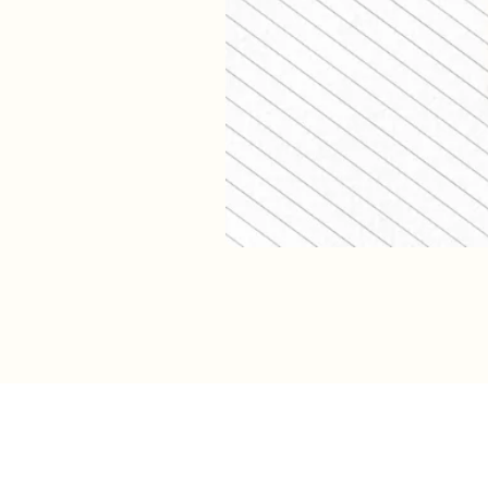
Verzendkosten (shop)
NL track & trace: €5,95