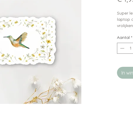
Super le
laptop 
vrolijken
Aantal
*
In w