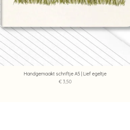
Snel overzicht
Handgemaakt schriftje A5 | Lief egeltje
Prijs
€ 3,50
Contact
Info