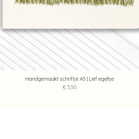
Snel overzicht
Handgemaakt schriftje A5 | Lief egeltje
Prijs
€ 3,50
Contact
Info