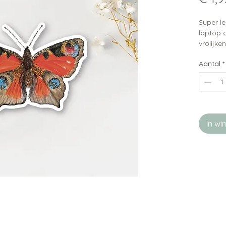
Super le
laptop 
vrolijken
Aantal
*
In w