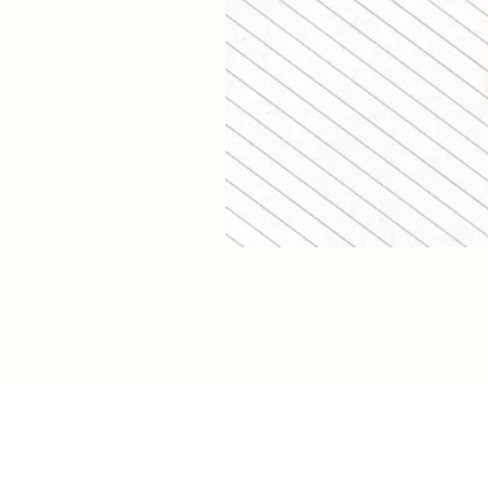
Verzendkosten (shop)
NL track & trace: €5,95