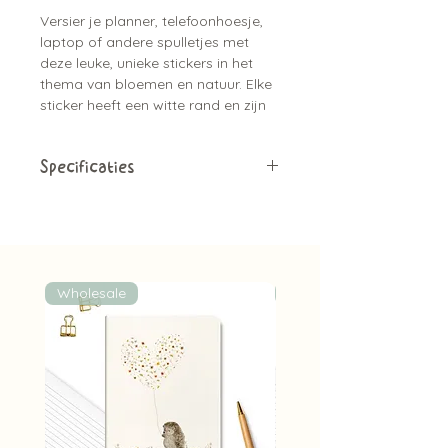
Versier je planner, telefoonhoesje,
laptop of andere spulletjes met
deze leuke, unieke stickers in het
thema van bloemen en natuur. Elke
sticker heeft een witte rand en zijn
door mij geïllustreerd met
waterverf.
Specificaties
16.5 x 8.5 cm
Matte vinyl stickers
12 stickers op een vel
Handgemaakt en uniek
Wholesale
Wholesale