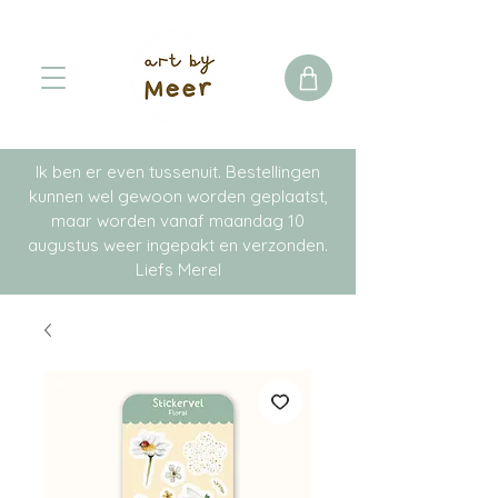
Ik ben er even tussenuit. Bestellingen
kunnen wel gewoon worden geplaatst,
maar worden vanaf maandag 10
augustus weer ingepakt en verzonden.
Liefs Merel