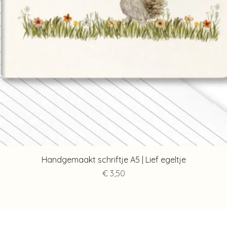
Snel overzicht
Handgemaakt schriftje A5 | Lief egeltje
Prijs
€ 3,50