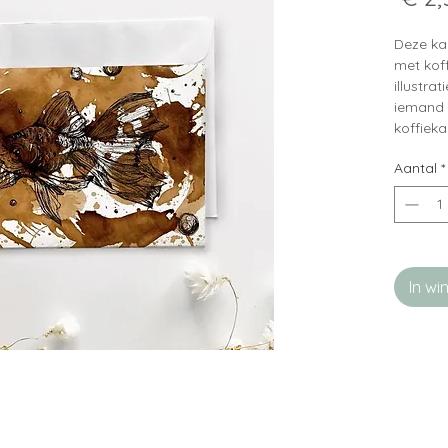
Deze ka
met koff
illustra
iemand 
koffieka
Aantal
*
In w