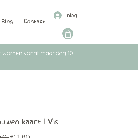
Inloggen
Blog
Contact
aar worden vanaf maandag 10
uwen kaart | Vis
Normale
Verkoopprijs
50 
€ 1,80