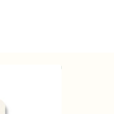
n
Wholesale