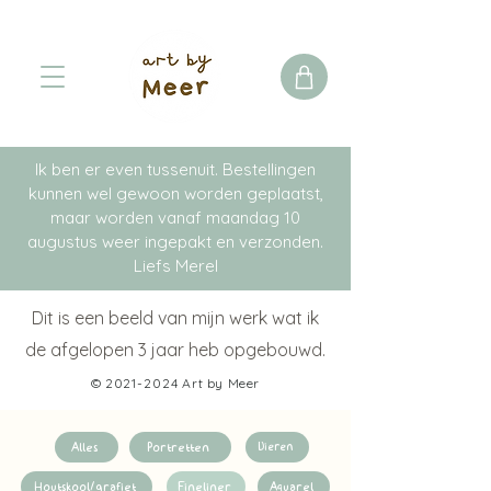
Ik ben er even tussenuit. Bestellingen
kunnen wel gewoon worden geplaatst,
maar worden vanaf maandag 10
augustus weer ingepakt en verzonden.
Liefs Merel
Dit is een beeld van mijn werk wat ik
de afgelopen 3 jaar heb opgebouwd.
© 2021
-2024
Art by Meer
Alles
Portretten
Dieren
Houtskool/grafiet
Fineliner
Aquarel