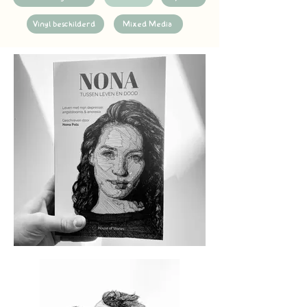
Vinyl beschilderd
Mixed Media