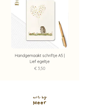
huisjes:
www.artbymeer.nl/post/ker
amieken-kaartenhouders
Handgemaakt schriftje A5 |
Handgemaakt schriftj
Lief egeltje
Prijs
€ 3,50