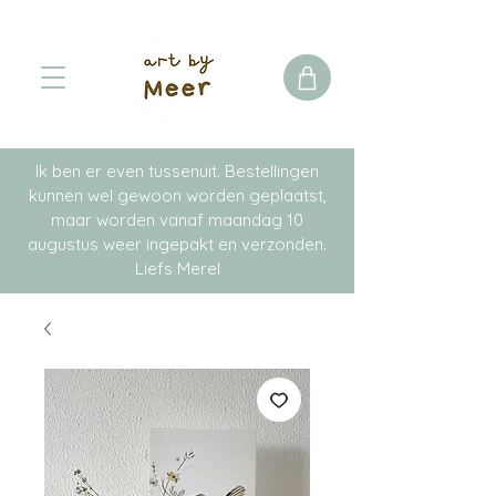
Ik ben er even tussenuit. Bestellingen
kunnen wel gewoon worden geplaatst,
maar worden vanaf maandag 10
augustus weer ingepakt en verzonden.
Liefs Merel