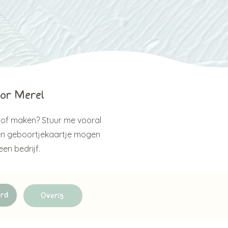
oor Merel
n of maken? Stuur me vooral
 een geboortjekaartje mogen
en bedrijf.
erd
Overig