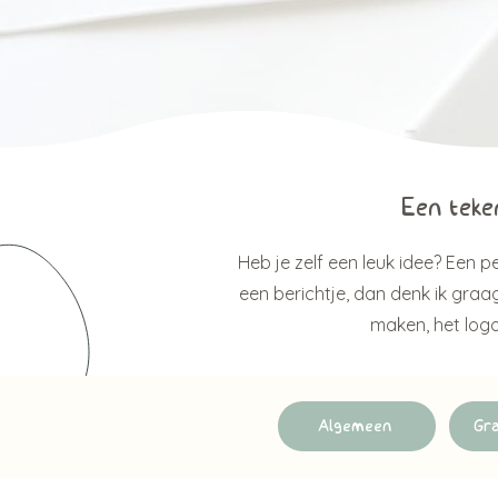
Een teken
Heb je zelf een leuk idee? Een 
een berichtje, dan denk ik graa
maken, het logo
Algemeen
Gra