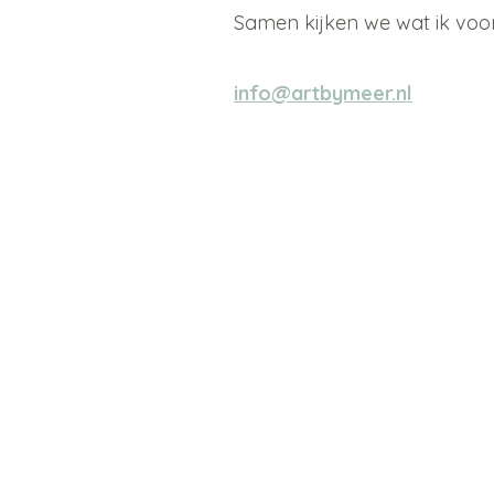
Samen kijken we wat ik voo
info@artbymeer.nl
Verzendkosten (shop)
NL track & trace: €5,95
of €4,95
(+ 1 werkdag 🌱)