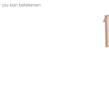
r jou kan betekenen
Contact
Info
Merel Oudijk
Priva
Bodegraven, Zuid Holland
Verze