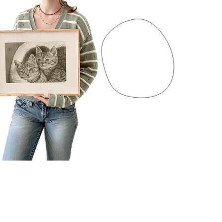
rmatie
cy
nden & retourneren